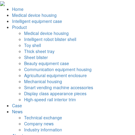
Home
Medical device housing
Intelligent equipment case
Product
Medical device housing
Intelligent robot blister shell
Toy shell
Thick sheet tray
Sheet blister
Beauty equipment case
Communication equipment housing
Agricultural equipment enclosure
Mechanical housing
Smart vending machine accessories
Display class appearance pieces
High-speed rail interior trim
Case
News
Technical exchange
Company news
Industry information