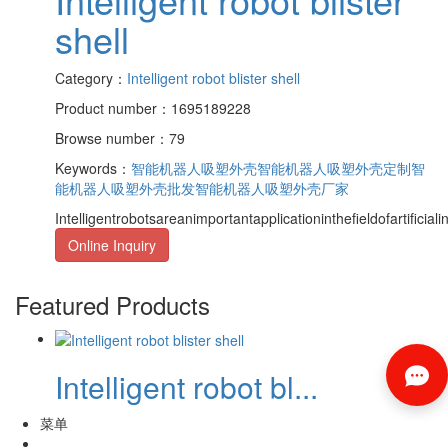
shell
Category：
Intelligent robot blister shell
Product number：1695189228
Browse number：79
Keywords：
智能机器人吸塑外壳
智能机器人吸塑外壳定制
智
能机器人吸塑外壳批发
智能机器人吸塑外壳厂家
Intelligentrobotsareanimportantapplicationinthefieldofartificialin
Online Inquiry
Featured Products
Intelligent robot bl...
菜单